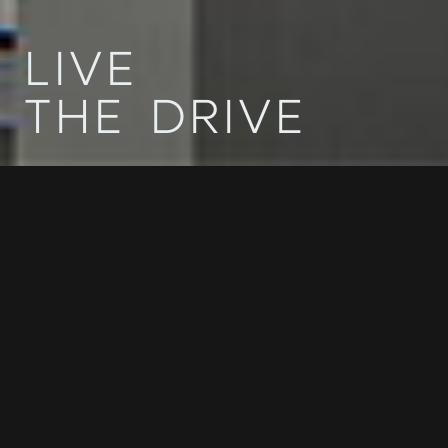
L
I
V
E
T
H
E
D
R
I
V
E